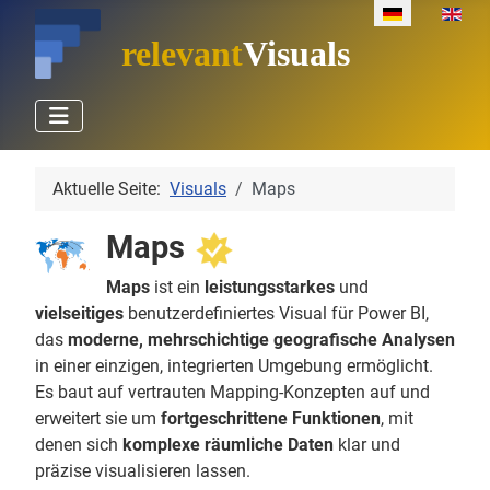
Sprache auswäh
relevant
Visuals
Aktuelle Seite:
Visuals
Maps
Maps
Maps
ist ein
leistungsstarkes
und
vielseitiges
benutzerdefiniertes Visual für Power BI,
das
moderne, mehrschichtige geografische Analysen
in einer einzigen, integrierten Umgebung ermöglicht.
Es baut auf vertrauten Mapping‑Konzepten auf und
erweitert sie um
fortgeschrittene Funktionen
, mit
denen sich
komplexe räumliche Daten
klar und
präzise visualisieren lassen.