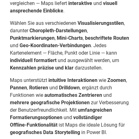
vergleichen — Maps liefert
interaktive
und
visuell
ansprechende Einblicke
.
Wählen Sie aus verschiedenen
Visualisierungsstilen
,
darunter
Choropleth‑Darstellungen
,
Punktmarkierungen
,
Mini‑Charts
,
beschriftete Routen
und
Geo‑Koordinaten‑Verbindungen
. Jedes
Kartenelement — Fläche, Punkt oder Linie — kann
individuell formatiert
und ausgewählt werden, um
Kennzahlen präzise und klar
darzustellen.
Maps unterstützt
intuitive Interaktionen
wie
Zoomen
,
Pannen
,
Rotieren
und
Drilldown
, ergänzt durch
Funktionen wie
automatisches Zentrieren
und
mehrere geografische Projektionen
zur Verbesserung
der Benutzerfreundlichkeit. Mit
umfangreichen
Formatierungsoptionen
und
vollständiger
Offline‑Funktionalität
ist Maps die ideale Lösung für
geografisches Data Storytelling
in Power BI.