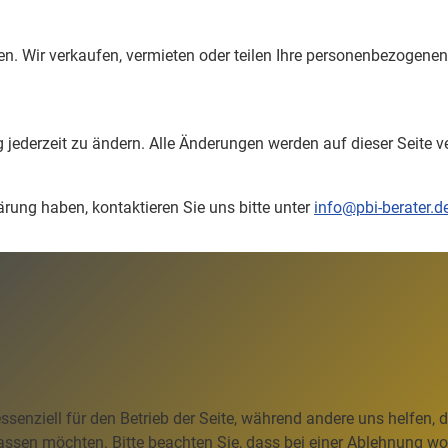
hren. Wir verkaufen, vermieten oder teilen Ihre personenbezogenen
jederzeit zu ändern. Alle Änderungen werden auf dieser Seite ve
rung haben, kontaktieren Sie uns bitte unter
info@pbi-berater.d
ssenziell für den Betrieb der Seite, während andere uns helfen,
assen möchten. Bitte beachten Sie, dass bei einer Ablehnung wom