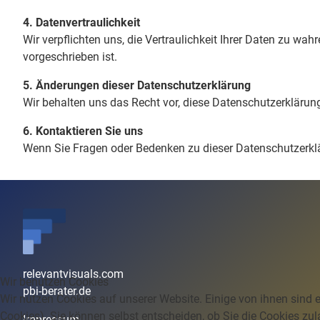
4. Datenvertraulichkeit
Wir verpflichten uns, die Vertraulichkeit Ihrer Daten zu wa
vorgeschrieben ist.
5. Änderungen dieser Datenschutzerklärung
Wir behalten uns das Recht vor, diese Datenschutzerklärung 
6. Kontaktieren Sie uns
Wenn Sie Fragen oder Bedenken zu dieser Datenschutzerklä
relevantvisuals.com
Wir benutzen Cookies
pbi-berater.de
Wir nutzen Cookies auf unserer Website. Einige von ihnen sind e
Cookies). Sie können selbst entscheiden, ob Sie die Cookies zul
Impressum